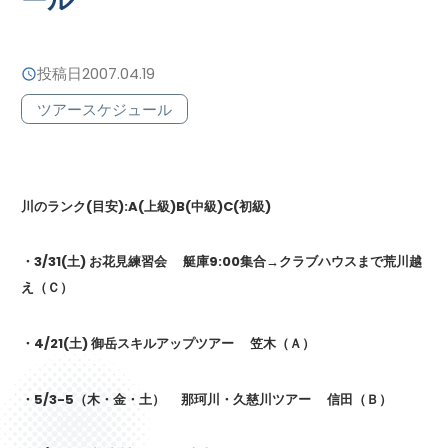
投稿日
2007.04.19
ツアースケジュール
川のランク(目安):A(上級)B(中級)C(初級)
・3/31(土) お花見練習会 艇庫9:00集合→クラブハウスまで荒川越
え（Ｃ）
・4/21(土) 御岳スキルアップツアー 笠木（Ａ）
・5/3-5（木・金・土） 那珂川・久慈川ツアー 信田（Ｂ）