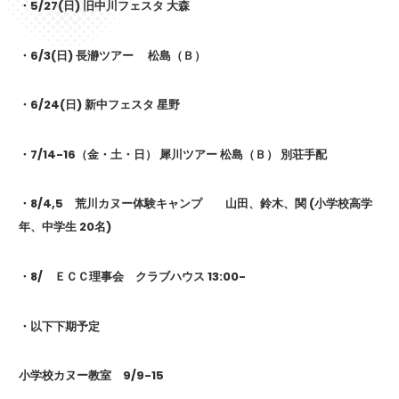
・5/27(日) 旧中川フェスタ 大森
・6/3(日) 長瀞ツアー 松島（Ｂ）
・6/24(日) 新中フェスタ 星野
・7/14-16（金・土・日） 犀川ツアー 松島（Ｂ） 別荘手配
・8/4,5
荒川カヌー体験キャンプ 山田、鈴木、関 (小学校高学
年、中学生 20名)
・8/ ＥＣＣ理事会 クラブハウス 13:00-
・以下下期予定
小学校カヌー教室
9/9-15