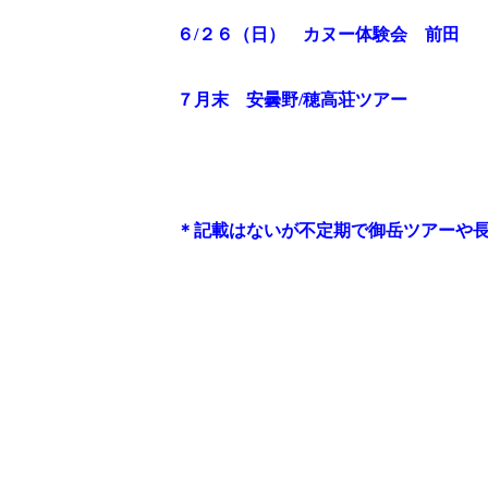
６/２６（日） カヌー体験会 前田
７月末 安曇野/穂高荘ツアー
＊記載はないが不定期で御岳ツアーや
前の記事へ