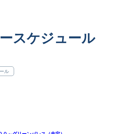
アースケジュール
ール
：００～グリーンパレス（未定）