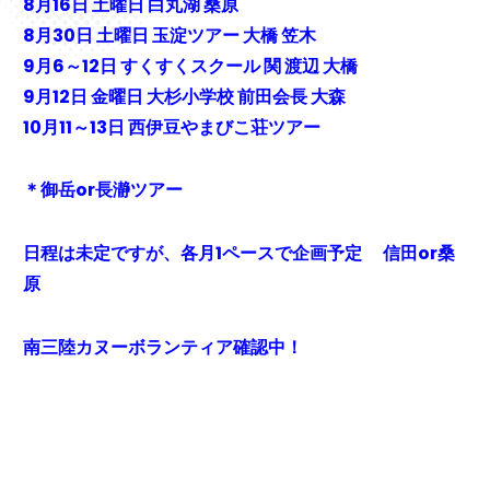
8月16日 土曜日 白丸湖 桑原
8月30日 土曜日 玉淀ツアー 大橋 笠木
9月6～12日 すくすくスクール 関 渡辺 大橋
9月12日 金曜日 大杉小学校 前田会長 大森
10月11～13日 西伊豆やまびこ荘ツアー
＊御岳or長瀞ツアー
日程は未定ですが、各月1ペースで企画予定 信田or桑
原
南三陸カヌーボランティア確認中！