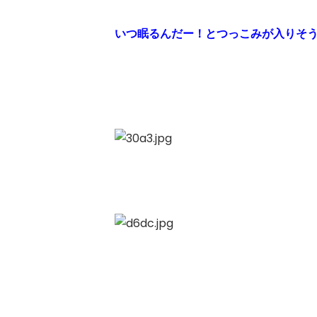
いつ眠るんだー！
とつっこみが入りそ