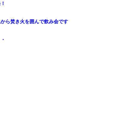
発！
れから焚き火を囲んで飲み会です
・・
。