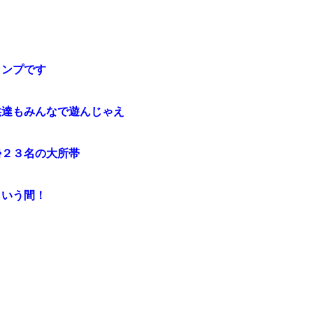
ャンプです
供達もみんなで遊んじゃえ
勢２３名の大所帯
という間！
・