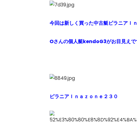
今回は新しく買った中古艇ピラニアＩ
Oさんの個人艇kendoG3がお目見えで
ピラニアＩｎａｚｏｎｅ２３０