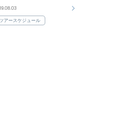
19.08.03
ツアースケジュール
009/09/18～23 四万十ツ
アー
09.09.23
ECCニュース
写真集