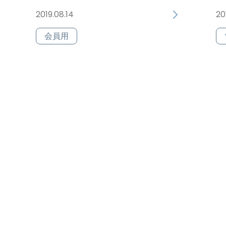
2019.08.14
20
会員用
2019年度 前期ツアースケ
2
ジュール
2019.03.10
20
ツアースケジュール